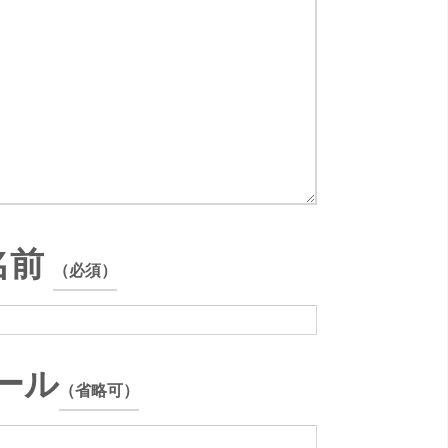
名前
（必須）
ール
（省略可）